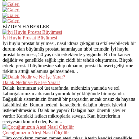
BİZDEN HABERLER
İyi Huylu Prostat Büyümesi
İyi huylu prostat büyümesi, nasıl idrara çıktığınızı etkileyebilecek bir
durum olan büyümüş prostatı tanımlayan tıbbi terimdir. İyi huylu
prostat büyümesi, 50 yaş üstü erkeklerde yaygındır. Bu bir kanser
değildir ve genellikle sağlık için ciddi bir tehdit oluşturmaz. Birçok
erkek, prostat büyümesine sahip olmanın, prostat kanseri geliştirme
riskinin arttığı anlamına gelmesinden...
Dalak Nedir ve Ne İşe Yarar?
Dalak, karnınızın sol üst tarafında, midenizin yanında ve sol
kaburgalarınızın arkasında yumruk büyüklüğünde bir organdır.
Bağışıklık sisteminizin önemli bir parçasıdır, ancak onsuz da hayatta
kalabilirsiniz. Bunun nedeni, karaciğerin dalağın birçok işlevini
üstlenebilmesidir. Dalak ne yapar? Dalağın bazı önemli işlevleri
vardır: Kandaki istilacı mikroplarla savaşır, Kan hücrelerinin
seviyesini kontrol eder, Kanı...
Çocuğunuzun Ateşi Nasıl Ölçülür
Tüm çocukların zaman zaman ateşi çıkar. Ateşin kendisi genellikle