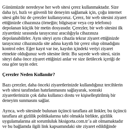
Günümüzde neredeyse her web sitesi çerez kullanmaktadır. Size
daha iyi, hızlı ve güvenli bir deneyim sağlamak için, çoğu internet
sitesi gibi biz de çerezler kullanıyoruz. Çerez, bir web sitesini ziyaret
ettiğinizde cihazınıza (örneğin; bilgisayar veya cep telefonu)
depolanan küçük bir metin dosyasıdır. Çerezler, bir web sitesini ilk
ziyaretiniz sırasında tarayıcınız aracılığıyla cihazınıza
depolanabilirler. Aynı siteyi aynı cihazla tekrar ziyaret ettiğinizde
tarayıcınız cihazınızda site adına kayıtlı bir çerez olup olmadığını
kontrol eder. Eğer kayıt var ise, kaydın içindeki veriyi ziyaret
etmekte olduğunuz web sitesine iletir. Bu sayede web sitesi, sizin
siteyi daha önce ziyaret ettiğinizi anlar ve size iletilecek içeriği de
ona göre tayin eder.
Çerezler Neden Kullanılır?
Bazı çerezler, daha önceki ziyaretlerinizde kullandığınız tercihlerin
web sitesi tarafından hatırlanmasını sağlayarak, sonraki
ziyaretlerinizin çok daha kullanıcı dostu ve kişiselleştirilmiş bir
deneyim sunmasını sağlar.
Ayrıca, web sitesinde bulunan üçüncü taraflara ait linkler, bu üçüncü
taraflara ait gizlilik politikalarına tabi olmakla birlikte, gizlilik
uygulamalarına ait sorumluluk hksigorta.com.tr’a ait olmamaktadır
ve bu bağlamda ilgili link kapsamındaki site ziyaret edildiğinde