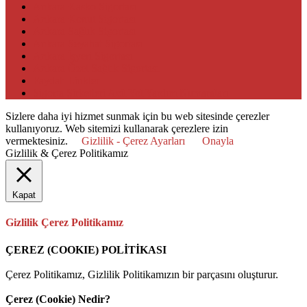
Ankara Kasko Sigortası
Ankara Konut Sigortası
Ankara Sağlık Sigortası
Ankara Seyahat Sigortası
Ankara İşyeri Sigortası
Ankara Özel Sağlık Sigortası
Faydalı Linkler
Sigorta Şirketleri Acil Yol Yardım Numaraları
Sizlere daha iyi hizmet sunmak için bu web sitesinde çerezler
kullanıyoruz. Web sitemizi kullanarak çerezlere izin
vermektesiniz.
Gizlilik - Çerez Ayarları
Onayla
Gizlilik & Çerez Politikamız
Kapat
Gizlilik Çerez Politikamız
ÇEREZ (COOKIE) POLİTİKASI
Çerez Politikamız, Gizlilik Politikamızın bir parçasını oluşturur.
Çerez (Cookie) Nedir?