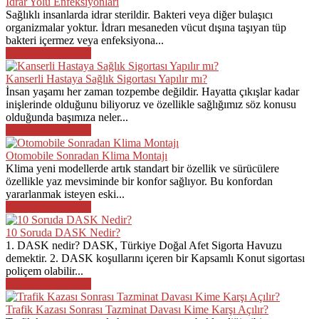
İdrar Yolu Enfeksiyonları
Sağlıklı insanlarda idrar sterildir. Bakteri veya diğer bulaşıcı
organizmalar yoktur. İdrarı mesaneden vücut dışına taşıyan tüp
bakteri içermez veya enfeksiyona...
DEVAMINI OKU
Kanserli Hastaya Sağlık Sigortası Yapılır mı?
İnsan yaşamı her zaman tozpembe değildir. Hayatta çıkışlar kadar
inişlerinde olduğunu biliyoruz ve özellikle sağlığımız söz konusu
olduğunda başımıza neler...
DEVAMINI OKU
Otomobile Sonradan Klima Montajı
Klima yeni modellerde artık standart bir özellik ve sürücülere
özellikle yaz mevsiminde bir konfor sağlıyor. Bu konfordan
yararlanmak isteyen eski...
DEVAMINI OKU
10 Soruda DASK Nedir?
1. DASK nedir? DASK, Türkiye Doğal Afet Sigorta Havuzu
demektir. 2. DASK koşullarını içeren bir Kapsamlı Konut sigortası
poliçem olabilir...
DEVAMINI OKU
Trafik Kazası Sonrası Tazminat Davası Kime Karşı Açılır?