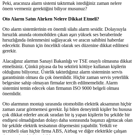
Peki, aracınıza alarm sistemi taktırmak istediğiniz zaman nelere
önem vermeniz gerektiğini biliyor musunuz?
Oto Alarm Satın Alırken Nelere Dikkat Etmeli?
Oto alarm sistemlerinin en önemli silahı alarm sesidir. Dolayısıyla
hırsızlık anında otomobilden çıkan aşırı yüksek ses beraberinde
hırsızlığında önlenmesini sağlayacak ve aracın sahibini haberdar
edecektir. Bunun için öncelikli olarak ses düzenine dikkat edilmesi
gerekir.
Alacağınız alarmın Sanayi Bakanlığı ve TSE onaylı olmasına dikkat
etmelisiniz. Çünkü piyasa da bu sektörü kötüye kullanan kişilerin
olduğunu biliyoruz. Üstelik taktırdığınız alarm sisteminin servis
garantisinin olması da çok önemlidir. Hiçbir zaman servis yeterlilik
belgesine sahip olmayan firmalar tercih edilmemelidir. Alarm
sistemini temin edecek olan firmanın ISO 9000 belgeli olması
önemlidir.
Oto alarmının montajı sırasında otomobilin elektrik aksamının hiçbir
zaman zarar görmemesi gerekir. İşi bilen deneyimli kişiler bu hususa
çok dikkat ederler ancak sıradan bir iş yapan kişilerin bu şekilde bir
endişesi olmadığından dolayı daha sonrasında başınızı ağrıtacak olan
bir şekilde elektrik tesisatının döşemesini yapabilir. Yetkili ve
tecrübeli olan hiçbir firma ABS, Airbag ve diğer elektrikle çalışan