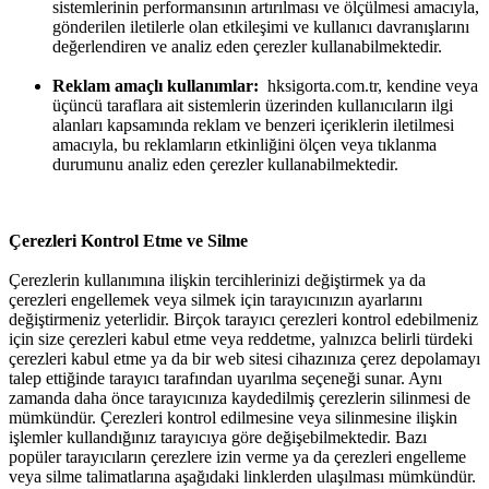
sistemlerinin performansının artırılması ve ölçülmesi amacıyla,
gönderilen iletilerle olan etkileşimi ve kullanıcı davranışlarını
değerlendiren ve analiz eden çerezler kullanabilmektedir.
Reklam amaçlı kullanımlar:
hksigorta.com.tr, kendine veya
üçüncü taraflara ait sistemlerin üzerinden kullanıcıların ilgi
alanları kapsamında reklam ve benzeri içeriklerin iletilmesi
amacıyla, bu reklamların etkinliğini ölçen veya tıklanma
durumunu analiz eden çerezler kullanabilmektedir.
Çerezleri Kontrol Etme ve Silme
Çerezlerin kullanımına ilişkin tercihlerinizi değiştirmek ya da
çerezleri engellemek veya silmek için tarayıcınızın ayarlarını
değiştirmeniz yeterlidir. Birçok tarayıcı çerezleri kontrol edebilmeniz
için size çerezleri kabul etme veya reddetme, yalnızca belirli türdeki
çerezleri kabul etme ya da bir web sitesi cihazınıza çerez depolamayı
talep ettiğinde tarayıcı tarafından uyarılma seçeneği sunar. Aynı
zamanda daha önce tarayıcınıza kaydedilmiş çerezlerin silinmesi de
mümkündür. Çerezleri kontrol edilmesine veya silinmesine ilişkin
işlemler kullandığınız tarayıcıya göre değişebilmektedir. Bazı
popüler tarayıcıların çerezlere izin verme ya da çerezleri engelleme
veya silme talimatlarına aşağıdaki linklerden ulaşılması mümkündür.