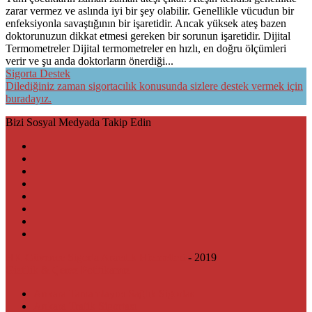
zarar vermez ve aslında iyi bir şey olabilir. Genellikle vücudun bir
enfeksiyonla savaştığının bir işaretidir. Ancak yüksek ateş bazen
doktorunuzun dikkat etmesi gereken bir sorunun işaretidir. Dijital
Termometreler Dijital termometreler en hızlı, en doğru ölçümleri
verir ve şu anda doktorların önerdiği...
Sigorta Destek
Dilediğiniz zaman sigortacılık konusunda sizlere destek vermek için
buradayız.
Bizi Sosyal Medyada Takip Edin
HK Güvence Sigorta Aracılık Hizmetleri
- 2019
Gizlilik & Çerez Politikamız
Ankara Tamamlayıcı Sağlık Sigortası
Ankara Trafik Sigortası