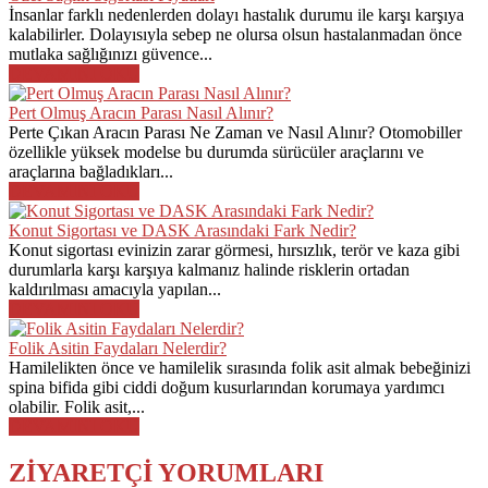
İnsanlar farklı nedenlerden dolayı hastalık durumu ile karşı karşıya
kalabilirler. Dolayısıyla sebep ne olursa olsun hastalanmadan önce
mutlaka sağlığınızı güvence...
DEVAMINI OKU
Pert Olmuş Aracın Parası Nasıl Alınır?
Perte Çıkan Aracın Parası Ne Zaman ve Nasıl Alınır? Otomobiller
özellikle yüksek modelse bu durumda sürücüler araçlarını ve
araçlarına bağladıkları...
DEVAMINI OKU
Konut Sigortası ve DASK Arasındaki Fark Nedir?
Konut sigortası evinizin zarar görmesi, hırsızlık, terör ve kaza gibi
durumlarla karşı karşıya kalmanız halinde risklerin ortadan
kaldırılması amacıyla yapılan...
DEVAMINI OKU
Folik Asitin Faydaları Nelerdir?
Hamilelikten önce ve hamilelik sırasında folik asit almak bebeğinizi
spina bifida gibi ciddi doğum kusurlarından korumaya yardımcı
olabilir. Folik asit,...
DEVAMINI OKU
ZİYARETÇİ YORUMLARI