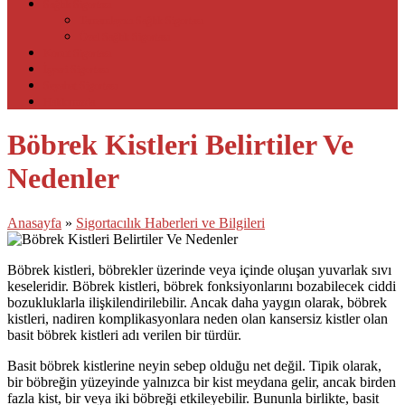
Sağlık Sigortası
Tamamlayıcı Sağlık Sigortası
Özel Sağlık Sigortası
Konut Sigortası
İşyeri Sigortası
Seyahat Sigortası
Hakkımızda
Böbrek Kistleri Belirtiler Ve
Nedenler
Anasayfa
»
Sigortacılık Haberleri ve Bilgileri
Böbrek kistleri, böbrekler üzerinde veya içinde oluşan yuvarlak sıvı
keseleridir. Böbrek kistleri, böbrek fonksiyonlarını bozabilecek ciddi
bozukluklarla ilişkilendirilebilir. Ancak daha yaygın olarak, böbrek
kistleri, nadiren komplikasyonlara neden olan kansersiz kistler olan
basit böbrek kistleri adı verilen bir türdür.
Basit böbrek kistlerine neyin sebep olduğu net değil. Tipik olarak,
bir böbreğin yüzeyinde yalnızca bir kist meydana gelir, ancak birden
fazla kist, bir veya iki böbreği etkileyebilir. Bununla birlikte, basit