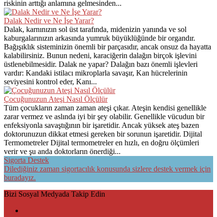
riskinin arttığı anlamına gelmesinden...
Dalak Nedir ve Ne İşe Yarar?
Dalak, karnınızın sol üst tarafında, midenizin yanında ve sol
kaburgalarınızın arkasında yumruk büyüklüğünde bir organdır.
Bağışıklık sisteminizin önemli bir parçasıdır, ancak onsuz da hayatta
kalabilirsiniz. Bunun nedeni, karaciğerin dalağın birçok işlevini
üstlenebilmesidir. Dalak ne yapar? Dalağın bazı önemli işlevleri
vardır: Kandaki istilacı mikroplarla savaşır, Kan hücrelerinin
seviyesini kontrol eder, Kanı...
Çocuğunuzun Ateşi Nasıl Ölçülür
Tüm çocukların zaman zaman ateşi çıkar. Ateşin kendisi genellikle
zarar vermez ve aslında iyi bir şey olabilir. Genellikle vücudun bir
enfeksiyonla savaştığının bir işaretidir. Ancak yüksek ateş bazen
doktorunuzun dikkat etmesi gereken bir sorunun işaretidir. Dijital
Termometreler Dijital termometreler en hızlı, en doğru ölçümleri
verir ve şu anda doktorların önerdiği...
Sigorta Destek
Dilediğiniz zaman sigortacılık konusunda sizlere destek vermek için
buradayız.
Bizi Sosyal Medyada Takip Edin