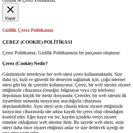
Gizlilik & Çerez Politikamız
Kapat
Gizlilik Çerez Politikamız
ÇEREZ (COOKIE) POLİTİKASI
Çerez Politikamız, Gizlilik Politikamızın bir parçasını oluşturur.
Çerez (Cookie) Nedir?
Günümüzde neredeyse her web sitesi çerez kullanmaktadır. Size
daha iyi, hızlı ve güvenli bir deneyim sağlamak için, çoğu internet
sitesi gibi biz de çerezler kullanıyoruz. Çerez, bir web sitesini ziyaret
ettiğinizde cihazınıza (örneğin; bilgisayar veya cep telefonu)
depolanan küçük bir metin dosyasıdır. Çerezler, bir web sitesini ilk
ziyaretiniz sırasında tarayıcınız aracılığıyla cihazınıza
depolanabilirler. Aynı siteyi aynı cihazla tekrar ziyaret ettiğinizde
tarayıcınız cihazınızda site adına kayıtlı bir çerez olup olmadığını
kontrol eder. Eğer kayıt var ise, kaydın içindeki veriyi ziyaret
etmekte olduğunuz web sitesine iletir. Bu sayede web sitesi, sizin
siteyi daha önce ziyaret ettiğinizi anlar ve size iletilecek içeriği de
ona göre tayin eder.