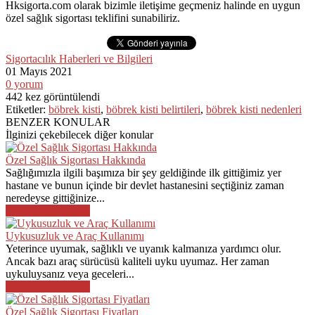
Hksigorta.com olarak bizimle iletişime geçmeniz halinde en uygun
özel sağlık sigortası teklifini sunabiliriz.
Sigortacılık Haberleri ve Bilgileri
01 Mayıs
2021
0
yorum
442
kez görüntülendi
Etiketler:
böbrek kisti
,
böbrek kisti belirtileri
,
böbrek kisti nedenleri
BENZER KONULAR
İlginizi çekebilecek diğer konular
Özel Sağlık Sigortası Hakkında
Sağlığımızla ilgili başımıza bir şey geldiğinde ilk gittiğimiz yer
hastane ve bunun içinde bir devlet hastanesini seçtiğiniz zaman
neredeyse gittiğinize...
DEVAMINI OKU
Uykusuzluk ve Araç Kullanımı
Yeterince uyumak, sağlıklı ve uyanık kalmanıza yardımcı olur.
Ancak bazı araç sürücüsü kaliteli uyku uyumaz. Her zaman
uykuluysanız veya geceleri...
DEVAMINI OKU
Özel Sağlık Sigortası Fiyatları