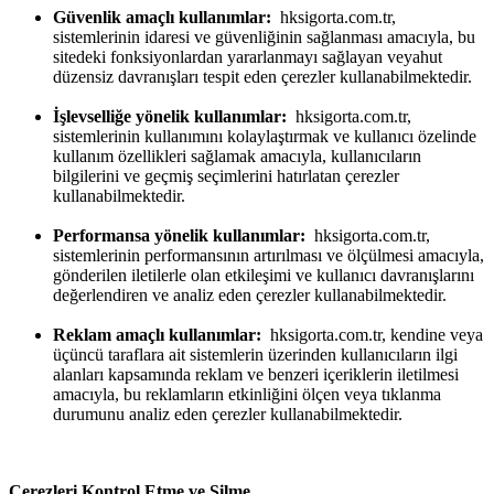
Güvenlik amaçlı kullanımlar:
hksigorta.com.tr,
sistemlerinin idaresi ve güvenliğinin sağlanması amacıyla, bu
sitedeki fonksiyonlardan yararlanmayı sağlayan veyahut
düzensiz davranışları tespit eden çerezler kullanabilmektedir.
İşlevselliğe yönelik kullanımlar:
hksigorta.com.tr,
sistemlerinin kullanımını kolaylaştırmak ve kullanıcı özelinde
kullanım özellikleri sağlamak amacıyla, kullanıcıların
bilgilerini ve geçmiş seçimlerini hatırlatan çerezler
kullanabilmektedir.
Performansa yönelik kullanımlar:
hksigorta.com.tr,
sistemlerinin performansının artırılması ve ölçülmesi amacıyla,
gönderilen iletilerle olan etkileşimi ve kullanıcı davranışlarını
değerlendiren ve analiz eden çerezler kullanabilmektedir.
Reklam amaçlı kullanımlar:
hksigorta.com.tr, kendine veya
üçüncü taraflara ait sistemlerin üzerinden kullanıcıların ilgi
alanları kapsamında reklam ve benzeri içeriklerin iletilmesi
amacıyla, bu reklamların etkinliğini ölçen veya tıklanma
durumunu analiz eden çerezler kullanabilmektedir.
Çerezleri Kontrol Etme ve Silme