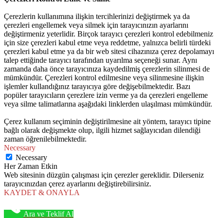
Çerezlerin kullanımına ilişkin tercihlerinizi değiştirmek ya da
çerezleri engellemek veya silmek için tarayıcınızın ayarlarını
değiştirmeniz yeterlidir. Birçok tarayıcı çerezleri kontrol edebilmeniz
için size çerezleri kabul etme veya reddetme, yalnızca belirli türdeki
çerezleri kabul etme ya da bir web sitesi cihazınıza çerez depolamayı
talep ettiğinde tarayıcı tarafından uyarılma seçeneği sunar. Aynı
zamanda daha önce tarayıcınıza kaydedilmiş çerezlerin silinmesi de
mümkündür. Çerezleri kontrol edilmesine veya silinmesine ilişkin
işlemler kullandığınız tarayıcıya göre değişebilmektedir. Bazı
popüler tarayıcıların çerezlere izin verme ya da çerezleri engelleme
veya silme talimatlarına aşağıdaki linklerden ulaşılması mümkündür.
Çerez kullanım seçiminin değiştirilmesine ait yöntem, tarayıcı tipine
bağlı olarak değişmekte olup, ilgili hizmet sağlayıcıdan dilendiği
zaman öğrenilebilmektedir.
Necessary
Necessary
Her Zaman Etkin
Web sitesinin düzgün çalışması için çerezler gereklidir. Dilerseniz
tarayıcınızdan çerez ayarlarını değiştirebilirsiniz.
KAYDET & ONAYLA
Ara ve Teklif Al