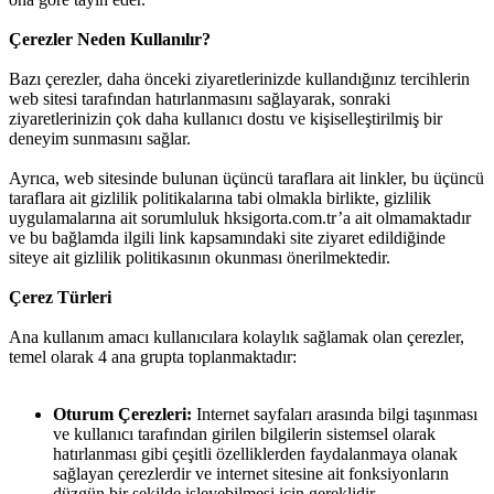
Çerezler Neden Kullanılır?
Bazı çerezler, daha önceki ziyaretlerinizde kullandığınız tercihlerin
web sitesi tarafından hatırlanmasını sağlayarak, sonraki
ziyaretlerinizin çok daha kullanıcı dostu ve kişiselleştirilmiş bir
deneyim sunmasını sağlar.
Ayrıca, web sitesinde bulunan üçüncü taraflara ait linkler, bu üçüncü
taraflara ait gizlilik politikalarına tabi olmakla birlikte, gizlilik
uygulamalarına ait sorumluluk hksigorta.com.tr’a ait olmamaktadır
ve bu bağlamda ilgili link kapsamındaki site ziyaret edildiğinde
siteye ait gizlilik politikasının okunması önerilmektedir.
Çerez Türleri
Ana kullanım amacı kullanıcılara kolaylık sağlamak olan çerezler,
temel olarak 4 ana grupta toplanmaktadır:
Oturum Çerezleri:
Internet sayfaları arasında bilgi taşınması
ve kullanıcı tarafından girilen bilgilerin sistemsel olarak
hatırlanması gibi çeşitli özelliklerden faydalanmaya olanak
sağlayan çerezlerdir ve internet sitesine ait fonksiyonların
düzgün bir şekilde işleyebilmesi için gereklidir.