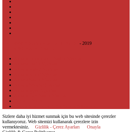
HK Güvence Sigorta Aracılık Hizmetleri
- 2019
Gizlilik & Çerez Politikamız
Ankara Tamamlayıcı Sağlık Sigortası
Ankara Trafik Sigortası
Ankara Kasko Sigortası
Ankara Konut Sigortası
Ankara Sağlık Sigortası
Ankara Seyahat Sigortası
Ankara İşyeri Sigortası
Ankara Özel Sağlık Sigortası
Faydalı Linkler
Sigorta Şirketleri Acil Yol Yardım Numaraları
Sizlere daha iyi hizmet sunmak için bu web sitesinde çerezler
kullanıyoruz. Web sitemizi kullanarak çerezlere izin
vermektesiniz.
Gizlilik - Çerez Ayarları
Onayla