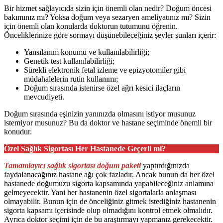
Bir hizmet sağlayıcıda sizin için önemli olan nedir? Doğum öncesi
bakımınız mı? Yoksa doğum veya sezaryen ameliyatınız mı? Sizin
için önemli olan konularda doktorun tutumunu öğrenin.
Önceliklerinize göre sormayı düşünebileceğiniz şeyler şunları içerir:
Yansılanım konumu ve kullanılabilirliği;
Genetik test kullanılabilirliği;
Sürekli elektronik fetal izleme ve epizyotomiler gibi
müdahalelerin rutin kullanımı;
Doğum sırasında istenirse özel ağrı kesici ilaçların
mevcudiyeti.
Doğum sırasında eşinizin yanınızda olmasını istiyor musunuz
istemiyor musunuz? Bu da doktor ve hastane seçiminde önemli bir
konudur.
Özel Sağlık Sigortası Her Hastanede Geçerli mi?
Tamamlayıcı sağlık sigortası doğum paketi
yaptırdığınızda
faydalanacağınız hastane ağı çok fazladır. Ancak bunun da her özel
hastanede doğumuzu sigorta kapsamında yapabileceğiniz anlamına
gelmeyecektir. Yani her hastanenin özel sigortalarla anlaşması
olmayabilir. Bunun için de önceliğiniz gitmek istediğiniz hastanenin
sigorta kapsamı içerisinde olup olmadığını kontrol etmek olmalıdır.
Ayrıca doktor seçimi için de bu araştırmayı yapmanız gerekecektir.