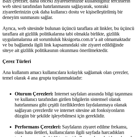
Bazı çerezler, daha önceki ziyaretlerinizde kullandığınız tercihlerin
web sitesi tarafından hatırlanmasını sağlayarak, sonraki
ziyaretlerinizin çok daha kullanıcı dostu ve kişiselleştirilmiş bir
deneyim sunmasını sağlar.
Ayrıca, web sitesinde bulunan üçüncü taraflara ait linkler, bu üçüncü
taraflara ait gizlilik politikalarına tabi olmakla birlikte, gizlilik
uygulamalarına ait sorumluluk hksigorta.com.tr’a ait olmamaktadır
ve bu bağlamda ilgili link kapsamındaki site ziyaret edildiğinde
siteye ait gizlilik politikasının okunması önerilmektedir.
Çerez Türleri
Ana kullanım amacı kullanıcılara kolaylık sağlamak olan çerezler,
temel olarak 4 ana grupta toplanmaktadır:
Oturum Çerezleri:
Internet sayfaları arasında bilgi taşınması
ve kullanıcı tarafından girilen bilgilerin sistemsel olarak
hatırlanması gibi çeşitli özelliklerden faydalanmaya olanak
sağlayan çerezlerdir ve internet sitesine ait fonksiyonların
düzgün bir şekilde işleyebilmesi için gereklidir.
Performans Çerezleri:
Sayfaların ziyaret edilme frekansı,
olası hata iletileri, kullanıcıların ilgili sayfada harcadıkları