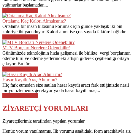
yağmurlar başlamadan...
DEVAMINI OKU
Ortalama Kaç Kalori Almalısınız?
Ortalama bir insan kilosunu korumak için günde yaklaşık iki bin
kaloriye ihtiyacı duyar. Kalori alımı ise çok sayıda faktöre bağlıdır....
DEVAMINI OKU
MTV Borçları Nerelere Ödenebilir?
Günümüzde teknolojinin hızla gelişmesi ile birlikte, vergi borçlarının
ödeme türü ve ödeme yerlerindeki artışın giderek çeşitlendiği ortaya
çıkıyor. Bu tür...
DEVAMINI OKU
Hasar Kayıtlı Araç Alınır mı?
Hiç fark etmeden size satılan hasar kayıtlı aracı fark ettiğinizde nasıl
bir yol izlemeniz gerekiyor ya da hasar kayıtlı araç...
DEVAMINI OKU
ZİYARETÇİ YORUMLARI
Ziyaretçilerimiz tarafından yapılan yorumlar
Henüz yorum yapılmamış. İlk yorumu aşağıdaki form aracılığıyla siz