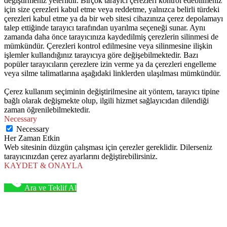
değiştirmeniz yeterlidir. Birçok tarayıcı çerezleri kontrol edebilmeniz
için size çerezleri kabul etme veya reddetme, yalnızca belirli türdeki
çerezleri kabul etme ya da bir web sitesi cihazınıza çerez depolamayı
talep ettiğinde tarayıcı tarafından uyarılma seçeneği sunar. Aynı
zamanda daha önce tarayıcınıza kaydedilmiş çerezlerin silinmesi de
mümkündür. Çerezleri kontrol edilmesine veya silinmesine ilişkin
işlemler kullandığınız tarayıcıya göre değişebilmektedir. Bazı
popüler tarayıcıların çerezlere izin verme ya da çerezleri engelleme
veya silme talimatlarına aşağıdaki linklerden ulaşılması mümkündür.
Çerez kullanım seçiminin değiştirilmesine ait yöntem, tarayıcı tipine
bağlı olarak değişmekte olup, ilgili hizmet sağlayıcıdan dilendiği
zaman öğrenilebilmektedir.
Necessary
Necessary
Her Zaman Etkin
Web sitesinin düzgün çalışması için çerezler gereklidir. Dilerseniz
tarayıcınızdan çerez ayarlarını değiştirebilirsiniz.
KAYDET & ONAYLA
Ara ve Teklif Al