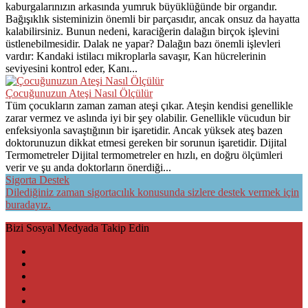
kaburgalarınızın arkasında yumruk büyüklüğünde bir organdır.
Bağışıklık sisteminizin önemli bir parçasıdır, ancak onsuz da hayatta
kalabilirsiniz. Bunun nedeni, karaciğerin dalağın birçok işlevini
üstlenebilmesidir. Dalak ne yapar? Dalağın bazı önemli işlevleri
vardır: Kandaki istilacı mikroplarla savaşır, Kan hücrelerinin
seviyesini kontrol eder, Kanı...
Çocuğunuzun Ateşi Nasıl Ölçülür
Tüm çocukların zaman zaman ateşi çıkar. Ateşin kendisi genellikle
zarar vermez ve aslında iyi bir şey olabilir. Genellikle vücudun bir
enfeksiyonla savaştığının bir işaretidir. Ancak yüksek ateş bazen
doktorunuzun dikkat etmesi gereken bir sorunun işaretidir. Dijital
Termometreler Dijital termometreler en hızlı, en doğru ölçümleri
verir ve şu anda doktorların önerdiği...
Sigorta Destek
Dilediğiniz zaman sigortacılık konusunda sizlere destek vermek için
buradayız.
Bizi Sosyal Medyada Takip Edin