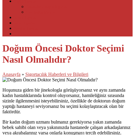
Sağlık Sigortası
Tamamlayıcı Sağlık Sigortası
Özel Sağlık Sigortası
Konut Sigortası
İşyeri Sigortası
Seyahat Sigortası
Hakkımızda
Doğum Öncesi Doktor Seçimi
Nasıl Olmalıdır?
Anasayfa
»
Sigortacılık Haberleri ve Bilgileri
Hoşunuza giden bir jinekologla görüşüyorsanız ve aynı zamanda
kadın hastalıklarında kontrol oluyorsanız, hamileliğiniz sırasında
sizinle ilgilenmesini isteyebilirsiniz, özellikle de doktorun doğum
yaptığı hastaneyi seviyorsanız bu seçimi kolaylaştıracak olan bir
faktördür.
Bir kadın doğum uzmanı bulmanız gerekiyorsa yakın zamanda
bebek sahibi olan veya yakınınızda hastanede çalışan arkadaşlarınız
veya akrabalarınız varsa onlarla konuşmayı tercih edebilirsiniz.