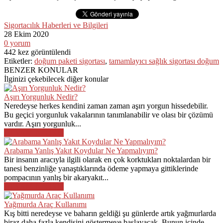
Sigortacılık Haberleri ve Bilgileri
28 Ekim
2020
0
yorum
442
kez görüntülendi
Etiketler:
doğum paketi sigortası
,
tamamlayıcı sağlık sigortası doğum
BENZER KONULAR
İlginizi çekebilecek diğer konular
Aşırı Yorgunluk Nedir?
Neredeyse herkes kendini zaman zaman aşırı yorgun hissedebilir.
Bu geçici yorgunluk vakalarının tanımlanabilir ve olası bir çözümü
vardır. Aşırı yorgunluk...
DEVAMINI OKU
Arabama Yanlış Yakıt Koydular Ne Yapmalıyım?
Bir insanın aracıyla ilgili olarak en çok korktukları noktalardan bir
tanesi benzinliğe yanaştıklarında ödeme yapmaya gittiklerinde
pompacının yanlış bir akaryakıt...
DEVAMINI OKU
Yağmurda Araç Kullanımı
Kış bitti neredeyse ve baharın geldiği şu günlerde artık yağmurlarda
biraz daha fazla kendisini göstermeye başlayacak. Bunun içinde