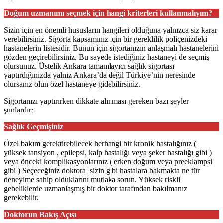
Doğum uzmanımı seçmek için hangi kriterleri kullanmalıyım?
Sizin için en önemli hususların hangileri olduğuna yalnızca siz karar
verebilirsiniz. Sigorta kapsamınız için bir gereklilik poliçenizdeki
hastanelerin listesidir. Bunun için sigortanızın anlaşmalı hastanelerini
gözden geçirebilirsiniz. Bu sayede istediğiniz hastaneyi de seçmiş
olursunuz. Üstelik Ankara tamamlayıcı sağlık sigortası
yaptırdığınızda yalnız Ankara’da değil Türkiye’nin neresinde
olursanız olun özel hastaneye gidebilirsiniz.
Sigortanızı yaptırırken dikkate alınması gereken bazı şeyler
şunlardır:
Sağlık Geçmişiniz
Özel bakım gerektirebilecek herhangi bir kronik hastalığınız (
yüksek tansiyon , epilepsi, kalp hastalığı veya şeker hastalığı gibi )
veya önceki komplikasyonlarınız ( erken doğum veya preeklampsi
gibi ) Seçeceğiniz doktora sizin gibi hastalara bakmakta ne tür
deneyime sahip olduklarını mutlaka sorun. Yüksek riskli
gebeliklerde uzmanlaşmış bir doktor tarafından bakılmanız
gerekebilir.
Doktorun Bakış Açısı