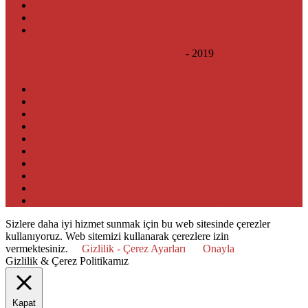
HK Güvence Sigorta Aracılık Hizmetleri
- 2019
Gizlilik & Çerez Politikamız
Ankara Tamamlayıcı Sağlık Sigortası
Ankara Trafik Sigortası
Ankara Kasko Sigortası
Ankara Konut Sigortası
Ankara Sağlık Sigortası
Ankara Seyahat Sigortası
Ankara İşyeri Sigortası
Ankara Özel Sağlık Sigortası
Faydalı Linkler
Sigorta Şirketleri Acil Yol Yardım Numaraları
Sizlere daha iyi hizmet sunmak için bu web sitesinde çerezler
kullanıyoruz. Web sitemizi kullanarak çerezlere izin
vermektesiniz.
Gizlilik - Çerez Ayarları
Onayla
Gizlilik & Çerez Politikamız
Kapat