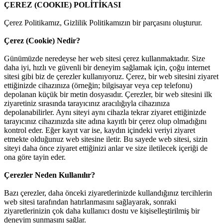
ÇEREZ (COOKIE) POLİTİKASI
Çerez Politikamız, Gizlilik Politikamızın bir parçasını oluşturur.
Çerez (Cookie) Nedir?
Günümüzde neredeyse her web sitesi çerez kullanmaktadır. Size
daha iyi, hızlı ve güvenli bir deneyim sağlamak için, çoğu internet
sitesi gibi biz de çerezler kullanıyoruz. Çerez, bir web sitesini ziyaret
ettiğinizde cihazınıza (örneğin; bilgisayar veya cep telefonu)
depolanan küçük bir metin dosyasıdır. Çerezler, bir web sitesini ilk
ziyaretiniz sırasında tarayıcınız aracılığıyla cihazınıza
depolanabilirler. Aynı siteyi aynı cihazla tekrar ziyaret ettiğinizde
tarayıcınız cihazınızda site adına kayıtlı bir çerez olup olmadığını
kontrol eder. Eğer kayıt var ise, kaydın içindeki veriyi ziyaret
etmekte olduğunuz web sitesine iletir. Bu sayede web sitesi, sizin
siteyi daha önce ziyaret ettiğinizi anlar ve size iletilecek içeriği de
ona göre tayin eder.
Çerezler Neden Kullanılır?
Bazı çerezler, daha önceki ziyaretlerinizde kullandığınız tercihlerin
web sitesi tarafından hatırlanmasını sağlayarak, sonraki
ziyaretlerinizin çok daha kullanıcı dostu ve kişiselleştirilmiş bir
deneyim sunmasını sağlar.