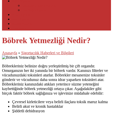
Sağlık Sigortası
Tamamlayıcı Sağlık Sigortası
Özel Sağlık Sigortası
Konut Sigortası
İşyeri Sigortası
Seyahat Sigortası
Hakkımızda
Böbrek Yetmezliği Nedir?
Anasayfa
»
Sigortacılık Haberleri ve Bilgileri
Böbrekleriniz belinize doğru yerleştirilmiş bir çift organdır.
Omurganızın her iki yanında bir böbrek vardır. Kanınızı filtreler ve
vücudunuzdaki toksinleri atarlar. Böbrekler mesanenize toksinler
gönderir ve vücudunuz daha sonra idrar yaparken toksinleri atar.
Böbrekleriniz kanınızdaki atıkları yeterince süzme yeteneğini
kaybettiğinde böbrek yetmezliği ortaya çıkar. Aşağıdakiler gibi
birçok faktör böbrek sağlığınıza ve işlevinize müdahale edebilir:
Çevresel kirleticilere veya belirli ilaçlara toksik maruz kalma
Belirli akut ve kronik hastalıklar
Şiddetli dehidrasyon