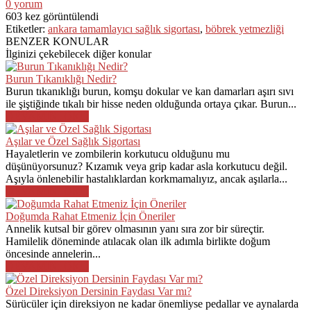
0
yorum
603
kez görüntülendi
Etiketler:
ankara tamamlayıcı sağlık sigortası
,
böbrek yetmezliği
BENZER KONULAR
İlginizi çekebilecek diğer konular
Burun Tıkanıklığı Nedir?
Burun tıkanıklığı burun, komşu dokular ve kan damarları aşırı sıvı
ile şiştiğinde tıkalı bir hisse neden olduğunda ortaya çıkar. Burun...
DEVAMINI OKU
Aşılar ve Özel Sağlık Sigortası
Hayaletlerin ve zombilerin korkutucu olduğunu mu
düşünüyorsunuz? Kızamık veya grip kadar asla korkutucu değil.
Aşıyla önlenebilir hastalıklardan korkmamalıyız, ancak aşılarla...
DEVAMINI OKU
Doğumda Rahat Etmeniz İçin Öneriler
Annelik kutsal bir görev olmasının yanı sıra zor bir süreçtir.
Hamilelik döneminde atılacak olan ilk adımla birlikte doğum
öncesinde annelerin...
DEVAMINI OKU
Özel Direksiyon Dersinin Faydası Var mı?
Sürücüler için direksiyon ne kadar önemliyse pedallar ve aynalarda