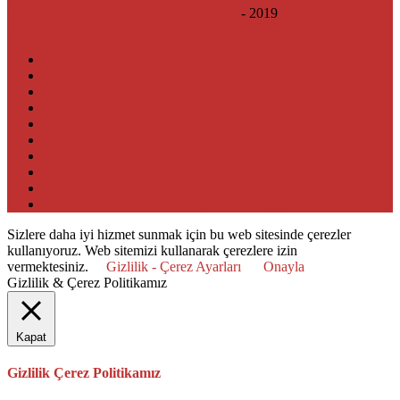
HK Güvence Sigorta Aracılık Hizmetleri
- 2019
Gizlilik & Çerez Politikamız
Ankara Tamamlayıcı Sağlık Sigortası
Ankara Trafik Sigortası
Ankara Kasko Sigortası
Ankara Konut Sigortası
Ankara Sağlık Sigortası
Ankara Seyahat Sigortası
Ankara İşyeri Sigortası
Ankara Özel Sağlık Sigortası
Faydalı Linkler
Sigorta Şirketleri Acil Yol Yardım Numaraları
Sizlere daha iyi hizmet sunmak için bu web sitesinde çerezler
kullanıyoruz. Web sitemizi kullanarak çerezlere izin
vermektesiniz.
Gizlilik - Çerez Ayarları
Onayla
Gizlilik & Çerez Politikamız
Kapat
Gizlilik Çerez Politikamız