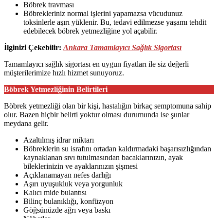
Böbrek travması
Böbrekleriniz normal işlerini yapamazsa vücudunuz
toksinlerle aşırı yüklenir. Bu, tedavi edilmezse yaşamı tehdit
edebilecek böbrek yetmezliğine yol açabilir.
İlginizi Çekebilir:
Ankara Tamamlayıcı Sağlık Sigortası
Tamamlayıcı sağlık sigortası en uygun fiyatları ile siz değerli
müşterilerimize hızlı hizmet sunuyoruz.
Böbrek Yetmezliğinin Belirtileri
Böbrek yetmezliği olan bir kişi, hastalığın birkaç semptomuna sahip
olur. Bazen hiçbir belirti yoktur olması durumunda ise şunlar
meydana gelir.
Azaltılmış idrar miktarı
Böbreklerin su israfını ortadan kaldırmadaki başarısızlığından
kaynaklanan sıvı tutulmasından bacaklarınızın, ayak
bileklerinizin ve ayaklarınızın şişmesi
Açıklanamayan nefes darlığı
Aşırı uyuşukluk veya yorgunluk
Kalıcı mide bulantısı
Bilinç bulanıklığı, konfüzyon
Göğsünüzde ağrı veya baskı