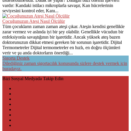
üstlenebilmesidir. Dalak ne yapar? Dalağın bazı önemli işlevleri
vardır: Kandaki istilacı mikroplarla savaşır, Kan hücrelerinin
seviyesini kontrol eder, Kanı...
Çocuğunuzun Ateşi Nasıl Ölçülür
Tüm çocukların zaman zaman ateşi çıkar. Ateşin kendisi genellikle
zarar vermez ve aslında iyi bir şey olabilir. Genellikle vücudun bir
enfeksiyonla savaştığının bir işaretidir. Ancak yüksek ateş bazen
doktorunuzun dikkat etmesi gereken bir sorunun işaretidir. Dijital
Termometreler Dijital termometreler en hızlı, en doğru ölçümleri
verir ve şu anda doktorların önerdiği...
Sigorta Destek
Dilediğiniz zaman sigortacılık konusunda sizlere destek vermek için
buradayız.
Bizi Sosyal Medyada Takip Edin