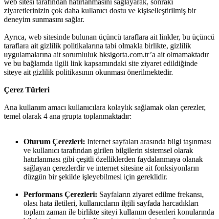
web sitesi tarafından hatırlanmasını sağlayarak, sonraki
ziyaretlerinizin çok daha kullanıcı dostu ve kişiselleştirilmiş bir
deneyim sunmasını sağlar.
Ayrıca, web sitesinde bulunan üçüncü taraflara ait linkler, bu üçüncü
taraflara ait gizlilik politikalarına tabi olmakla birlikte, gizlilik
uygulamalarına ait sorumluluk hksigorta.com.tr’a ait olmamaktadır
ve bu bağlamda ilgili link kapsamındaki site ziyaret edildiğinde
siteye ait gizlilik politikasının okunması önerilmektedir.
Çerez Türleri
Ana kullanım amacı kullanıcılara kolaylık sağlamak olan çerezler,
temel olarak 4 ana grupta toplanmaktadır:
Oturum Çerezleri:
Internet sayfaları arasında bilgi taşınması
ve kullanıcı tarafından girilen bilgilerin sistemsel olarak
hatırlanması gibi çeşitli özelliklerden faydalanmaya olanak
sağlayan çerezlerdir ve internet sitesine ait fonksiyonların
düzgün bir şekilde işleyebilmesi için gereklidir.
Performans Çerezleri:
Sayfaların ziyaret edilme frekansı,
olası hata iletileri, kullanıcıların ilgili sayfada harcadıkları
toplam zaman ile birlikte siteyi kullanım desenleri konularında