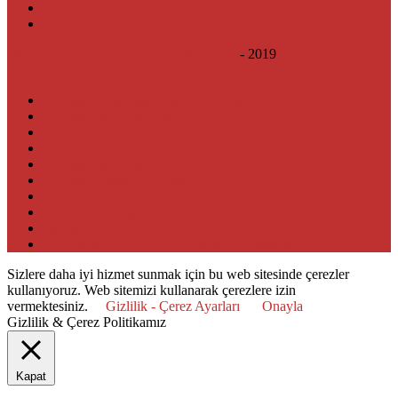
HK Güvence Sigorta Aracılık Hizmetleri
- 2019
Gizlilik & Çerez Politikamız
Ankara Tamamlayıcı Sağlık Sigortası
Ankara Trafik Sigortası
Ankara Kasko Sigortası
Ankara Konut Sigortası
Ankara Sağlık Sigortası
Ankara Seyahat Sigortası
Ankara İşyeri Sigortası
Ankara Özel Sağlık Sigortası
Faydalı Linkler
Sigorta Şirketleri Acil Yol Yardım Numaraları
Sizlere daha iyi hizmet sunmak için bu web sitesinde çerezler
kullanıyoruz. Web sitemizi kullanarak çerezlere izin
vermektesiniz.
Gizlilik - Çerez Ayarları
Onayla
Gizlilik & Çerez Politikamız
Kapat