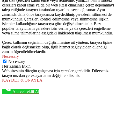
için size çerezleri kabul etme veya reddetme, yalnızca belirli türdeki
çerezleri kabul etme ya da bir web sitesi cihazınıza çerez depolamayı
talep ettiğinde tarayıcı tarafından uyarılma seçeneği sunar. Aynı
zamanda daha önce tarayıcınıza kaydedilmiş çerezlerin silinmesi de
mümkündür. Çerezleri kontrol edilmesine veya silinmesine ilişkin
işlemler kullandığınız tarayıcıya göre değişebilmektedir. Bazı
popüler tarayıcıların çerezlere izin verme ya da çerezleri engelleme
veya silme talimatlarına aşağıdaki linklerden ulaşılması mümkündür.
Çerez kullanım seçiminin değiştirilmesine ait yöntem, tarayıcı tipine
bağlı olarak değişmekte olup, ilgili hizmet sağlayıcıdan dilendiği
zaman öğrenilebilmektedir.
Necessary
Necessary
Her Zaman Etkin
Web sitesinin düzgün çalışması için çerezler gereklidir. Dilerseniz
tarayıcınızdan çerez ayarlarını değiştirebilirsiniz.
KAYDET & ONAYLA
Ara ve Teklif Al