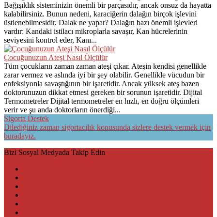
Bağışıklık sisteminizin önemli bir parçasıdır, ancak onsuz da hayatta
kalabilirsiniz. Bunun nedeni, karaciğerin dalağın birçok işlevini
üstlenebilmesidir. Dalak ne yapar? Dalağın bazı önemli işlevleri
vardır: Kandaki istilacı mikroplarla savaşır, Kan hücrelerinin
seviyesini kontrol eder, Kanı...
Çocuğunuzun Ateşi Nasıl Ölçülür
Tüm çocukların zaman zaman ateşi çıkar. Ateşin kendisi genellikle
zarar vermez ve aslında iyi bir şey olabilir. Genellikle vücudun bir
enfeksiyonla savaştığının bir işaretidir. Ancak yüksek ateş bazen
doktorunuzun dikkat etmesi gereken bir sorunun işaretidir. Dijital
Termometreler Dijital termometreler en hızlı, en doğru ölçümleri
verir ve şu anda doktorların önerdiği...
Sigorta Destek
Dilediğiniz zaman sigortacılık konusunda sizlere destek vermek için
buradayız.
Bizi Sosyal Medyada Takip Edin